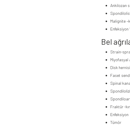
Ankilozan s
Spondiloli
Malignite –
Enfeksiyon
Bel ağrıl
Strain-spra
Miyofasyal 
Disk hernisi
Faset sen
Spinal kana
Spondiloliz
Spondiloart
Fraktür -kır
Enfeksiyon
Tümör