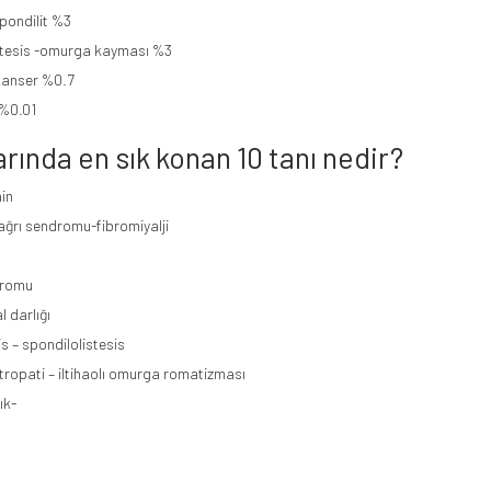
pondilit %3
stesis -omurga kayması %3
kanser %0.7
 %0.01
arında en sık konan 10 tanı nedir?
in
ağrı sendromu-fibromiyalji
dromu
l darlığı
is – spondilolistesis
ropati – iltihaolı omurga romatizması
ık-