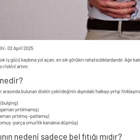
ihi:
02 April 2025
sık iş gücü kaybına yol açan, en sık görülen rahatsızlıklardandır. Ağır 
 riskini artırır.
ı nedir?
ar arasında bulunan diskin çekirdeğinin dışındaki halkayı yırtıp fıtıklaşma
bulging)
ligaman yırtılmamış)
aman yırtılmış -patlamış)
pmuş -parça omurilik kanalına düşmüş)
ının nedeni sadece bel fıtığı mıdır?