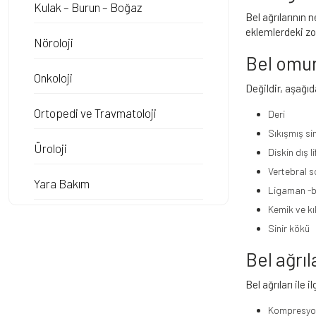
Kulak – Burun – Boğaz
Bel ağrılarının 
eklemlerdeki zorl
Nöroloji
Bel omur
Onkoloji
Değildir, aşağıd
Ortopedi ve Travmatoloji
Deri
Sıkışmış si
Üroloji
Diskin dış li
Vertebral s
Yara Bakım
Ligaman -ba
Kemik ve kı
Sinir kökü
Bel ağrıl
Bel ağrıları ile
Kompresyon