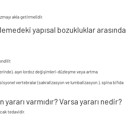
izmayı akla getirmelidir.
ülemedeki yapısal bozukluklar arasında
ndilit
zerinde), aşırı lordoz değişimleri-düzleşme veya artma
nsisyonel vertebralar (sakralizasyon ve lumbalizasyon ), spina bifida
un yararı varmıdır? Varsa yararı nedir?
acak tedavidir.