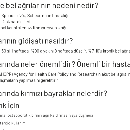
e bel ağrılarının nedeni nedir?
, Spondilolizis, Scheurmann hastalığı
 Disk patolojileri
inal kanal stenoz, Kompresyon kırığı
arının gidişatı nasıldır?
% 50 si 1 haftada, %90 a yakını 8 haftada düzelir, %7-10’u kronik bel ağrı
larında neler önemlidir? Önemli bir hast
AHCPR (Agency for Health Care Policy and Research) ın akut bel ağrısı re
lışmaların yapılmasını gerektirir.
arında kırmızı bayraklar nelerdir?
ık İçin
ma, osteoporotik birinin ağır kaldırması veya düşmesi
teroid kullanımı