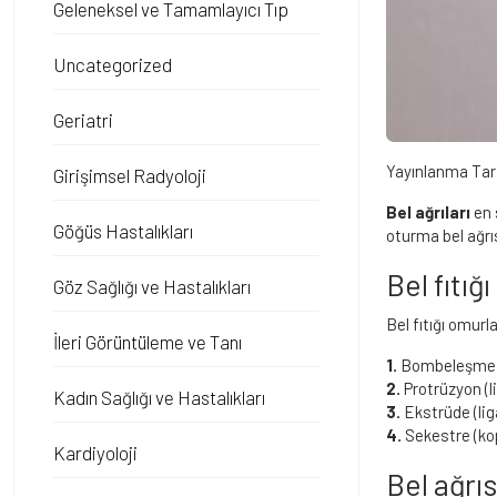
Geleneksel ve Tamamlayıcı Tıp
Uncategorized
Geriatri
Yayınlanma Tar
Girişimsel Radyoloji
Bel ağrıları
en 
Göğüs Hastalıkları
oturma bel ağrısı
Bel fıtığ
Göz Sağlığı ve Hastalıkları
Bel fıtığı omurl
İleri Görüntüleme ve Tanı
1.
Bombeleşme (
2.
Protrüzyon (
Kadın Sağlığı ve Hastalıkları
3.
Ekstrüde (lig
4.
Sekestre (ko
Kardiyoloji
Bel ağrıs