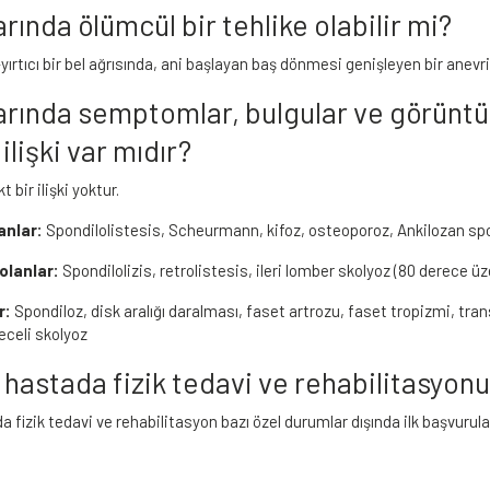
arında ölümcül bir tehlike olabilir mi?
yırtıcı bir bel ağrısında, ani başlayan baş dönmesi genişleyen bir anevr
larında semptomlar, bulgular ve görünt
 ilişki var mıdır?
 bir ilişki yoktur.
lanlar:
Spondilolistesis, Scheurmann, kifoz, osteoporoz, Ankilozan spo
 olanlar:
Spondilolizis, retrolistesis, ileri lomber skolyoz (80 derece ü
r:
Spondiloz, disk aralığı daralması, faset artrozu, faset tropizmi, tra
eceli skolyoz
ı hastada fizik tedavi ve rehabilitasyon
da fizik tedavi ve rehabilitasyon bazı özel durumlar dışında ilk başvurul