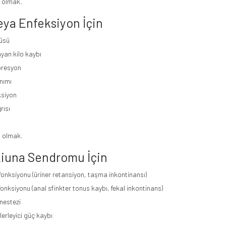
ü olmak.
eya Enfeksiyon İçin
üsü
yan kilo kaybı
resyon
anımı
ksiyon
rısı
ü olmak.
iuna Sendromu İçin
onksiyonu (üriner retansiyon, taşma inkontinansı)
onksiyonu (anal sfinkter tonus kaybı, fekal inkontinans)
anestezi
lerleyici güç kaybı