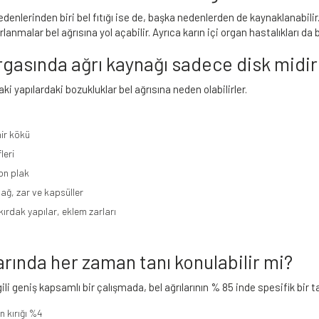
nedenlerinden biri bel fıtığı ise de, başka nedenlerden de kaynaklanabili
anmalar bel ağrısına yol açabilir. Ayrıca karın içi organ hastalıkları da be
gasında ağrı kaynağı sadece disk midir
aki yapılardaki bozukluklar bel ağrısına neden olabilirler.
nir kökü
fleri
on plak
ğ, zar ve kapsüller
kırdak yapılar, eklem zarları
arında her zaman tanı konulabilir mi?
 ilgili geniş kapsamlı bir çalışmada, bel ağrılarının % 85 inde spesifik bir
 kırığı %4