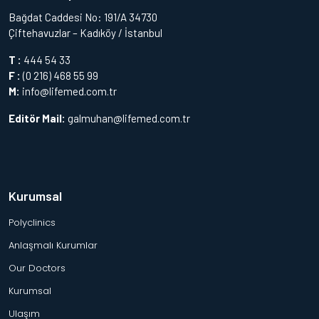
Bağdat Caddesi No: 191/A 34730
Çiftehavuzlar – Kadıköy / İstanbul
T :
444 54 33
F :
(0 216) 468 55 99
M:
info@lifemed.com.tr
Editör Mail:
galmuhan@lifemed.com.tr
Kurumsal
Polyclinics
Anlaşmalı Kurumlar
Our Doctors
Kurumsal
Ulaşım