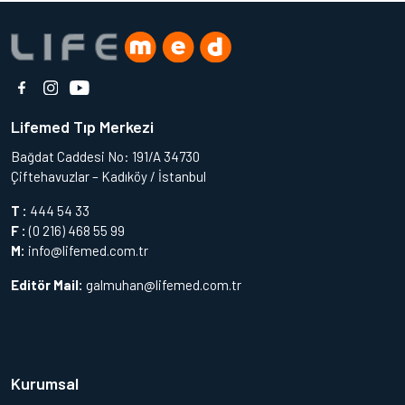
Lifemed Tıp Merkezi
Bağdat Caddesi No: 191/A 34730
Çiftehavuzlar – Kadıköy / İstanbul
T :
444 54 33
F :
(0 216) 468 55 99
M:
info@lifemed.com.tr
Editör Mail:
galmuhan@lifemed.com.tr
Kurumsal