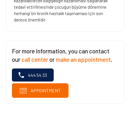
kazanılabilecek bağışıklığın kazanılması sağlanarak
tedavi ettirilmesinde çocuğun büyüme dönemine
herhangi bir kronik hastalık taşımaması için son
derece önemlidir.
For more information, you can contact
our
call center
or
make an appointment
.
444 54 33
APPOINTMENT