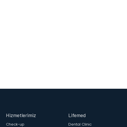
Hizmetlerimiz
Lifemed
Check-up
Dental Clinic