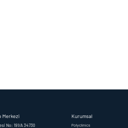
p Merkezi
Kurumsal
si No: 191/A 34730
Polyclinics