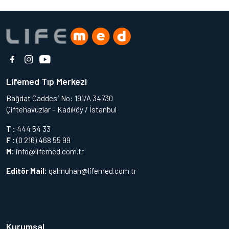
Lifemed Tıp Merkezi
Bağdat Caddesi No: 191/A 34730
Çiftehavuzlar – Kadıköy / İstanbul
T :
444 54 33
F :
(0 216) 468 55 99
M:
info@lifemed.com.tr
Editör Mail:
galmuhan@lifemed.com.tr
Kurumsal