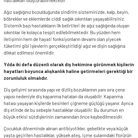
hastalıkları oluşturabilmektedir.
Ağız sağlığınız bozulduğunda sindirim sisteminizde, kalp, beyin,
böbrekler ve eklemlerde ciddi sağlık sıkıntıları yaşayabilirsiniz.
Sistemik bazı hastalıkların ilk belirtileri de ağız sağlığında oluşan
sıkıntılar ile kolayca tespit edilebilmektedir. Bu yüzden hem
iletişimin hem de hayati fonksiyonların devamı olan yiyecek
tüketimi gibi işlevlerin gerçekleştirildiği ağız ve dişin sağlığına
dikkat edilmesi önemlidir.
Yılda iki defa düzenli olarak diş hekimine görünmek kişilerin
hayatları boyunca alışkanlık haline getirmeleri gerektiği bir
zorunluluk olmalıdır.
Diş gelişimi sırasında yapı ve diziliş bozuklarının yanı sıra çene
yapısı nedeniyle diş kapanma hataları da oluşabilir. Kapanma
hatası yaşayan kişilerde besinleri çiğneme güçlüğü yaşanır. Ayrıca
diş etinde de bu sebeple hastalıklar oluşabilir. Bu durumun en
büyük etkisi sütdişlerinin zamanından önce kaybedilmesidir.
Çocukluk döneminde alınan antibiyotikler, gebelikte veya küçük
yaşta geçirilen hastalıklar, yüksek ateş, içme sularındaki florürün