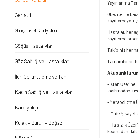
Yayınlanma Tar
Obezite ile baş
Geriatri
zayıflamaya uyg
Girişimsel Radyoloji
Hastalar, her a
zayıflama progra
Göğüs Hastalıkları
Takibiniz her h
Göz Sağlığı ve Hastalıkları
Tamamlanan teda
Akupunkturun 
İleri Görüntüleme ve Tanı
–İştah Üzerine 
,acıkmadan, uyg
Kadın Sağlığı ve Hastalıkları
–Metabolizma Üz
Kardiyoloji
—Mide Şikayetle
Kulak – Burun – Boğaz
—Halsizlik Üzer
kopmadan kilo v
Nöroloji