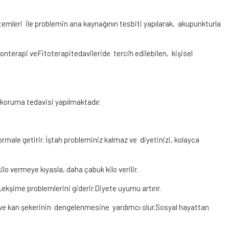
temleri ile problemin ana kaynağının tesbiti yapılarak, akupunkturla
onterapi veFitoterapitedavileride tercih edilebilen, kişisel
koruma tedavisi yapılmaktadır.
ormale getirir. İştah probleminiz kalmaz ve diyetinizi, kolayca
o vermeye kıyasla, daha çabuk kilo verilir.
kşime problemlerini giderir.Diyete uyumu artırır.
r ve kan şekerinin dengelenmesine yardımcı olur.Sosyal hayattan