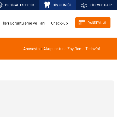
MEDİKAL ESTETİK
DİŞ KLİNİĞİ
LİFEMED HAİR
İleri Görüntüleme ve Tanı
Check-up
RANDEVU AL
Anasayfa
Akupunkturla Zayıflama Tedavisi
»