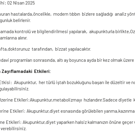
ihi:
02 Nisan 2025
vuran hastalarda,öncelikle, modern tıbbın bizlere sağladığı analiz yön
unluk belirlenir.
şamada kontrolü ve bilgilendirilmesi yapılarak, akupunkturla birlikte,Oz
mlarına alınır.
afta,doktorunuz tarafından, bizzat yapılacaktır.
vi programları sonrasında, altı ay boyunca ayda bir kez olmak üzere 
Zayıflamadaki Etkileri:
Etkisi: Akupunktur, her türlü iştah bozukluğunu başarı ile düzeltir ve n
ulayabilirsiniz.
erine Etkileri:Akupunktur,metabolizmayı hızlandırır.Sadece diyetle kil
rine Etkileri: Akupunktur,diyet esnasında görülebilen yanma,kazınma,e
ine Etkileri: Akupunktur,diyet yaparken halsiz kalmanızın önüne geçe
erebilirsiniz.