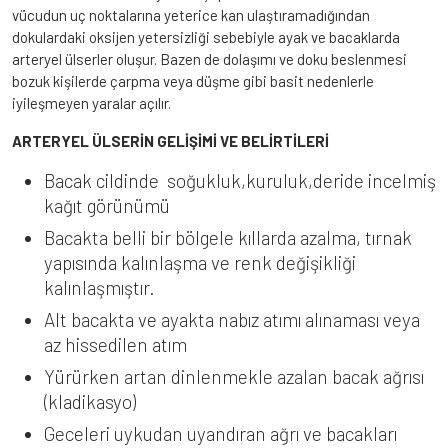
vücudun uç noktalarına yeterice kan ulaştıramadığından
dokulardaki oksijen yetersizliği sebebiyle ayak ve bacaklarda
arteryel ülserler oluşur. Bazen de dolaşımı ve doku beslenmesi
bozuk kişilerde çarpma veya düşme gibi basit nedenlerle
iyileşmeyen yaralar açılır.
ARTERYEL ÜLSERİN GELİŞİMİ VE BELİRTİLERİ
Bacak cildinde soğukluk,kuruluk,deride incelmiş
kağıt görünümü
Bacakta belli bir bölgele kıllarda azalma, tırnak
yapısında kalınlaşma ve renk değişikliği
kalınlaşmıştır.
Alt bacakta ve ayakta nabız atımı alınaması veya
az hissedilen atım
Yürürken artan dinlenmekle azalan bacak ağrısı
(kladikasyo)
Geceleri uykudan uyandıran ağrı ve bacakları