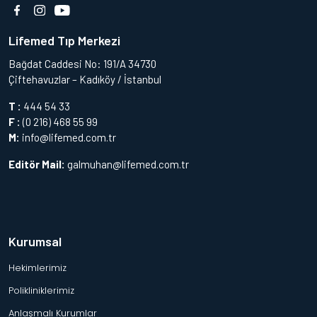
Lifemed Tıp Merkezi
Bağdat Caddesi No: 191/A 34730
Çiftehavuzlar – Kadıköy / İstanbul
T :
444 54 33
F :
(0 216) 468 55 99
M:
info@lifemed.com.tr
Editör Mail:
galmuhan@lifemed.com.tr
Kurumsal
Hekimlerimiz
Polikliniklerimiz
Anlaşmalı Kurumlar