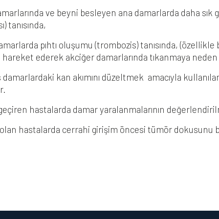
marlarında ve beyni besleyen ana damarlarda daha sık gö
ı) tanısında,
marlarda pıhtı oluşumu (trombozis) tanısında, (özellikle b
 hareket ederek akciğer damarlarında tıkanmaya neden ol
 damarlardaki kan akımını düzeltmek amacıyla kullanılan 
r.
eçiren hastalarda damar yaralanmalarının değerlendiri
lan hastalarda cerrahi girişim öncesi tümör dokusunu be