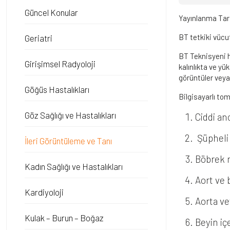
Güncel Konular
Yayınlanma Tar
BT tetkiki vücut
Geriatri
BT Teknisyeni h
Girişimsel Radyoloji
kalınlıkta ve yü
görüntüler veya 
Göğüs Hastalıkları
Bilgisayarlı to
Göz Sağlığı ve Hastalıkları
Ciddi an
Şüpheli 
İleri Görüntüleme ve Tanı
Böbrek n
Kadın Sağlığı ve Hastalıkları
Aort ve 
Kardiyoloji
Aorta ve
Kulak – Burun – Boğaz
Beyin iç