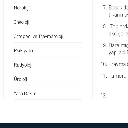
Bacak da
Nöroloji
tıkanmas
Onkoloji
Toplarda
akciğere
Ortopedi ve Travmatoloji
Daralmış
Psikiyatri
yapılabili
Travma g
Radyoloji
Tümörü o
Üroloji
Yara Bakım