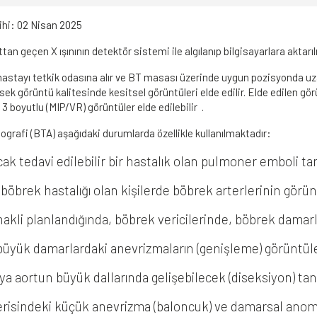
ihi:
02 Nisan 2025
tan geçen X ışınının detektör sistemi ile algılanıp bilgisayarlara akta
astayı tetkik odasına alır ve BT masası üzerinde uygun pozisyonda uza
ksek görüntü kalitesinde kesitsel görüntüleri elde edilir. Elde edilen g
3 boyutlu (MIP/VR) görüntüler elde edilebilir .
mografi (BTA) aşağıdaki durumlarda özellikle kullanılmaktadır:
cak tedavi edilebilir bir hastalık olan pulmoner emboli t
böbrek hastalığı olan kişilerde böbrek arterlerinin gör
akli planlandığında, böbrek vericilerinde, böbrek dama
büyük damarlardaki anevrizmaların (genişleme) görüntü
ya aortun büyük dallarında gelişebilecek (diseksiyon) tan
erisindeki küçük anevrizma (baloncuk) ve damarsal anoma