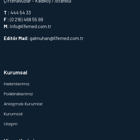
Çiftehavuzlar – Kadıköy / İstanbul
T :
444 54 33
F :
(0 216) 468 55 99
M:
info@lifemed.com.tr
Editör Mail:
galmuhan@lifemed.com.tr
Kurumsal
Hekimlerimiz
Polikliniklerimiz
Anlaşmalı Kurumlar
Kurumsal
Ulaşım