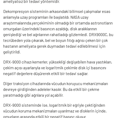
ameliyatsız bir tedavi yöntemidir.
Dekompresyon sisteminin arkasındaki bilimsel çalışmalar esas
anlamıyla uzay programları ile başlatıldı. NASA uzay
araştırmalarında,yerçekiminin olmadığı bir ortamda astronotların
omurgaları üzerindeki basıncın azaldığı, disk aralıklarının
genişlediği ve bel ağrılarının rahatladığı gözlemledi. DRX9000C, bu
tecrübeden yola çıkarak, bel ve boyun fıtığı ağrısı çeken bir çok
hastanın ameliyata gerek duymadan tedavi edilebilmesi için
geliştirildi.
DRX-9000 cihazı kemerler, yüksekliği değişebilen hava yastıkları,
çekim açısı ayarlarıyla ve logaritmik çekimle disk içi basıncını
negatif değerlere düşürerek etkili bir tedavi sağlar.
Diğer traksiyon cihazlarında vücudun koruyucu mekanizmaları
devreye girdiğinden adeleler kasılır. Bu da etkili bir çekme
yaratmadığı gibi ağrılara yol açabilir.
DRX-9000 sisteminde ise, logaritmik bir eğriyle çektiğinden
vücudun koruma mekanizmaları uyarılmaz ve disklerin içinde,
omurların arasında etkili bir negatif basınç oluşur.