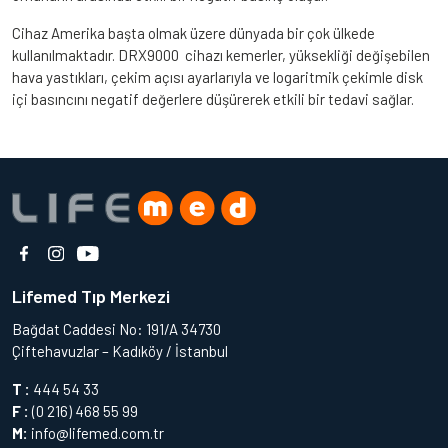
Cihaz Amerika başta olmak üzere dünyada bir çok ülkede
kullanılmaktadır. DRX9000 cihazı kemerler, yüksekliği değişebilen
hava yastıkları, çekim açısı ayarlarıyla ve logaritmik çekimle disk
içi basıncını negatif değerlere düşürerek etkili bir tedavi sağlar.
Lifemed Tıp Merkezi
Bağdat Caddesi No: 191/A 34730
Çiftehavuzlar – Kadıköy / İstanbul
T :
444 54 33
F :
(0 216) 468 55 99
M:
info@lifemed.com.tr