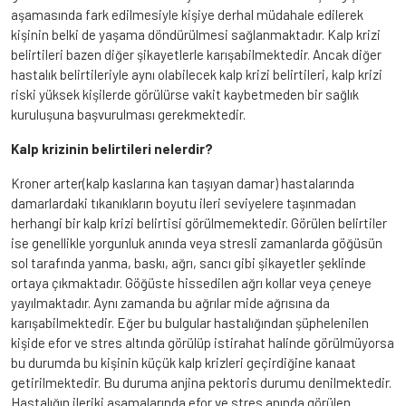
aşamasında fark edilmesiyle kişiye derhal müdahale edilerek
kişinin belki de yaşama döndürülmesi sağlanmaktadır. Kalp krizi
belirtileri bazen diğer şikayetlerle karışabilmektedir. Ancak diğer
hastalık belirtileriyle aynı olabilecek kalp krizi belirtileri, kalp krizi
riski yüksek kişilerde görülürse vakit kaybetmeden bir sağlık
kuruluşuna başvurulması gerekmektedir.
Kalp krizinin belirtileri nelerdir?
Kroner arter(kalp kaslarına kan taşıyan damar) hastalarında
damarlardaki tıkanıkların boyutu ileri seviyelere taşınmadan
herhangi bir kalp krizi belirtisi görülmemektedir. Görülen belirtiler
ise genellikle yorgunluk anında veya stresli zamanlarda göğüsün
sol tarafında yanma, baskı, ağrı, sancı gibi şikayetler şeklinde
ortaya çıkmaktadır. Göğüste hissedilen ağrı kollar veya çeneye
yayılmaktadır. Aynı zamanda bu ağrılar mide ağrısına da
karışabilmektedir. Eğer bu bulgular hastalığından şüphelenilen
kişide efor ve stres altında görülüp istirahat halinde görülmüyorsa
bu durumda bu kişinin küçük kalp krizleri geçirdiğine kanaat
getirilmektedir. Bu duruma anjina pektoris durumu denilmektedir.
Hastalığın ileriki aşamalarında efor ve stres anında görülen