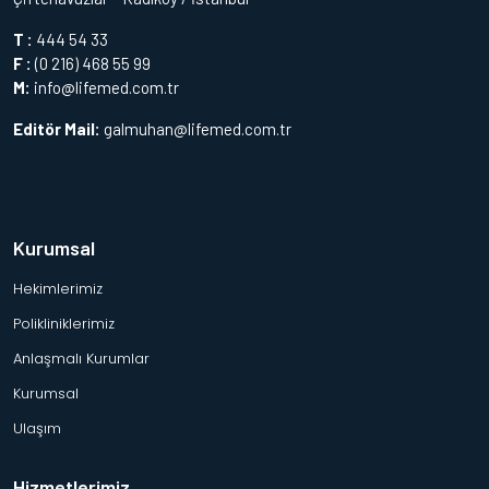
T :
444 54 33
F :
(0 216) 468 55 99
M:
info@lifemed.com.tr
Editör Mail:
galmuhan@lifemed.com.tr
Kurumsal
Hekimlerimiz
Polikliniklerimiz
Anlaşmalı Kurumlar
Kurumsal
Ulaşım
Hizmetlerimiz