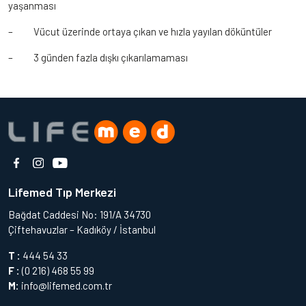
yaşanması
– Vücut üzerinde ortaya çıkan ve hızla yayılan döküntüler
– 3 günden fazla dışkı çıkarılamaması
Lifemed Tıp Merkezi
Bağdat Caddesi No: 191/A 34730
Çiftehavuzlar – Kadıköy / İstanbul
T :
444 54 33
F :
(0 216) 468 55 99
M:
info@lifemed.com.tr