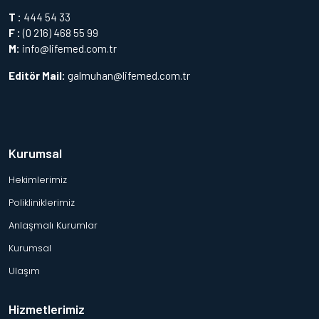
T :
444 54 33
F :
(0 216) 468 55 99
M:
info@lifemed.com.tr
Editör Mail:
galmuhan@lifemed.com.tr
Kurumsal
Hekimlerimiz
Polikliniklerimiz
Anlaşmalı Kurumlar
Kurumsal
Ulaşım
Hizmetlerimiz