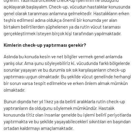
öğrenin. Yazımıza öncelikle check-up işleminin ne olduğunu
açıklayarak başlayalım. Check-up, vücudun hastalıklar konusunda
genel olarak taranması anlamına gelmektedir. Hastalıkların erken
teşhis edilmesi adına oldukça önemli bir konumda yer alan
birtakım belirtilerden şüphelenen ya da rutin vücut taraması
gerçekleştirmek isteyen birçok kişi tarafından yapılmaktadır.
Kimlerin check-up yaptırması gerekir?
Aslında bu konuda kesin ve net bilgiler vermek genel anlamda
yanlış olur. Ama şunu söyleyebiliriz ki, vücudunda farklı bölgelerde
sorunlar yaşayan ve bu durumla sık sık karşılaşanların check-up
yaptırması uygun olmaktadır. Bu şekilde vücut genelinde herhangi
bir sorun varsa tespit edilmekte ve erken önlem almak mümkün
olmaktadır.
Bunun dışında her yıl 1 kez ya da belirli aralıklarla rutin check-up
yaptıranların da olduğunu söylemek mümkündür. Hastalık
konusunda titiz olan insanlar genelde bu işlemi belirli periyotlarda
yaptırmakta ve bu şekilde yaşayabilecekleri sıkıntıları en başından
ortadan kaldırmayı amaçlamaktadır.