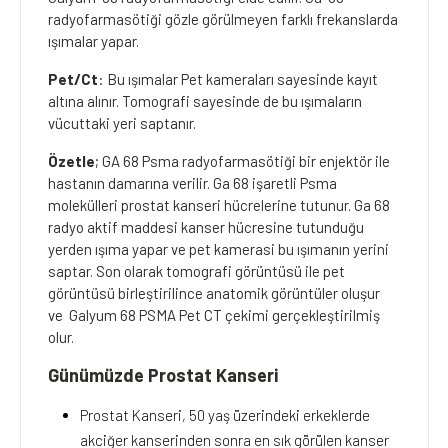
radyofarmasötiği gözle görülmeyen farklı frekanslarda
ışımalar yapar.
Pet/Ct
: Bu ışımalar Pet kameraları sayesinde kayıt
altına alınır. Tomografi sayesinde de bu ışımaların
vücuttaki yeri saptanır.
Özetle
; GA 68 Psma radyofarmasötiği bir enjektör ile
hastanın damarına verilir. Ga 68 işaretli Psma
molekülleri prostat kanseri hücrelerine tutunur. Ga 68
radyo aktif maddesi kanser hücresine tutunduğu
yerden ışıma yapar ve pet kamerasi bu ışımanın yerini
saptar. Son olarak tomografi görüntüsü ile pet
görüntüsü birleştirilince anatomik görüntüler oluşur
ve Galyum 68 PSMA Pet CT çekimi gerçekleştirilmiş
olur.
Günümüzde Prostat Kanseri
Prostat Kanseri, 50 yaş üzerindeki erkeklerde
akciğer kanserinden sonra en sık görülen kanser