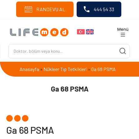
RANDEVU AL
444 54 33
Menü
Anasayfa
Nükleer Tıp Tetkikleri
Ga 68 PSMA
»
»
Ga 68 PSMA
Ga 68 PSMA