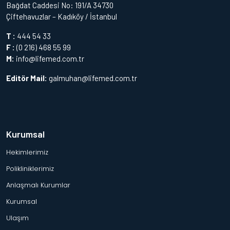
Bağdat Caddesi No: 191/A 34730
Çiftehavuzlar – Kadıköy / İstanbul
T :
444 54 33
F :
(0 216) 468 55 99
M:
info@lifemed.com.tr
Editör Mail:
galmuhan@lifemed.com.tr
Kurumsal
Hekimlerimiz
Polikliniklerimiz
Anlaşmalı Kurumlar
Kurumsal
Ulaşım