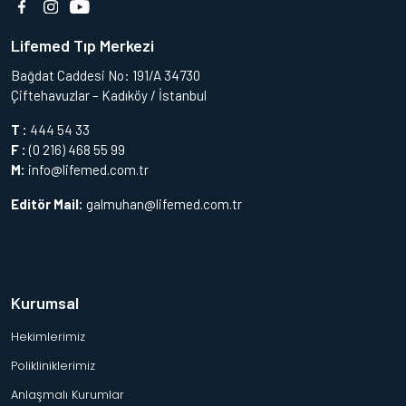
Lifemed Tıp Merkezi
Bağdat Caddesi No: 191/A 34730
Çiftehavuzlar – Kadıköy / İstanbul
T :
444 54 33
F :
(0 216) 468 55 99
M:
info@lifemed.com.tr
Editör Mail:
galmuhan@lifemed.com.tr
Kurumsal
Hekimlerimiz
Polikliniklerimiz
Anlaşmalı Kurumlar