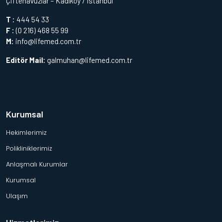
Çiftehavuzlar – Kadıköy / İstanbul
T :
444 54 33
F :
(0 216) 468 55 99
M:
info@lifemed.com.tr
Editör Mail:
galmuhan@lifemed.com.tr
Kurumsal
Hekimlerimiz
Polikliniklerimiz
Anlaşmalı Kurumlar
Kurumsal
Ulaşım