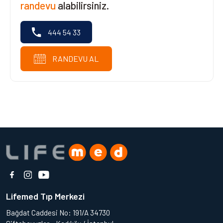
randevu
alabilirsiniz.
444 54 33
RANDEVU AL
Lifemed Tıp Merkezi
Bağdat Caddesi No: 191/A 34730