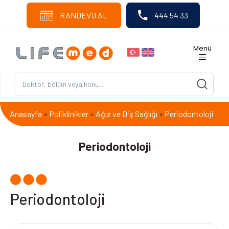
RANDEVU AL
444 54 33
Menü
Anasayfa
Poliklinikler
Ağız ve Diş Sağlığı
Periodontoloji
»
»
»
Periodontoloji
Periodontoloji