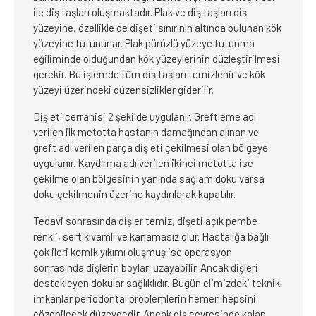
ile diş taşları oluşmaktadır. Plak ve diş taşları diş
yüzeyine, özellikle de dişeti sınırının altında bulunan kök
yüzeyine tutunurlar. Plak pürüzlü yüzeye tutunma
eğiliminde olduğundan kök yüzeylerinin düzleştirilmesi
gerekir. Bu işlemde tüm diş taşları temizlenir ve kök
yüzeyi üzerindeki düzensizlikler giderilir.
Diş eti cerrahisi 2 şekilde uygulanır. Greftleme adı
verilen ilk metotta hastanın damağından alınan ve
greft adı verilen parça diş eti çekilmesi olan bölgeye
uygulanır. Kaydırma adı verilen ikinci metotta ise
çekilme olan bölgesinin yanında sağlam doku varsa
doku çekilmenin üzerine kaydırılarak kapatılır.
Tedavi sonrasında dişler temiz, dişeti açık pembe
renkli, sert kıvamlı ve kanamasız olur. Hastalığa bağlı
çok ileri kemik yıkımı oluşmuş ise operasyon
sonrasında dişlerin boyları uzayabilir. Ancak dişleri
destekleyen dokular sağlıklıdır. Bugün elimizdeki teknik
imkanlar periodontal problemlerin hemen hepsini
çözebilecek düzeydedir. Ancak diş çevresinde kalan