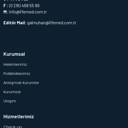
F :
(0 216) 468 55 99
M:
info@lifemed.com.tr
Editör Mail:
galmuhan@lifemed.com.tr
Kurumsal
Hekimlerimiz
Polikliniklerimiz
Anlaşmalı Kurumlar
Kurumsal
Ulaşım
Hizmetlerimiz
Check-up