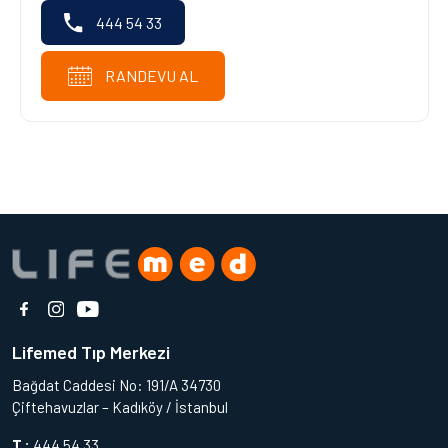
444 54 33
RANDEVU AL
Lifemed Tıp Merkezi
Bağdat Caddesi No: 191/A 34730
Çiftehavuzlar – Kadıköy / İstanbul
T :
444 54 33