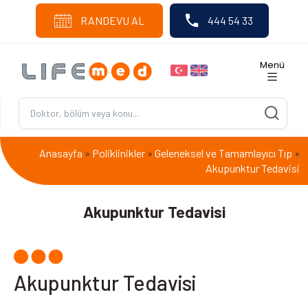
RANDEVU AL
444 54 33
Menü
Anasayfa
Poliklinikler
Geleneksel ve Tamamlayıcı Tıp
»
»
»
Akupunktur Tedavisi
Akupunktur Tedavisi
Akupunktur Tedavisi