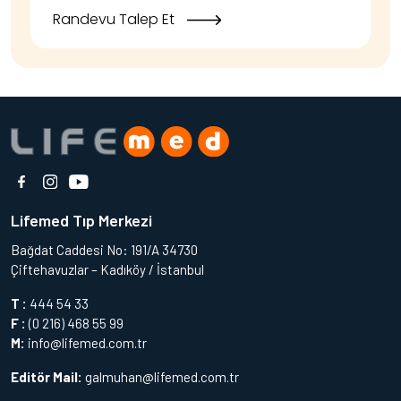
Randevu Talep Et
Lifemed Tıp Merkezi
Bağdat Caddesi No: 191/A 34730
Çiftehavuzlar – Kadıköy / İstanbul
T :
444 54 33
F :
(0 216) 468 55 99
M:
info@lifemed.com.tr
Editör Mail:
galmuhan@lifemed.com.tr