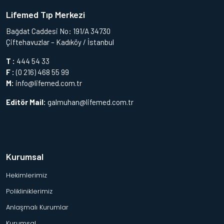
Lifemed Tıp Merkezi
Bağdat Caddesi No: 191/A 34730
Çiftehavuzlar – Kadıköy / İstanbul
T :
444 54 33
F :
(0 216) 468 55 99
M:
info@lifemed.com.tr
Editör Mail:
galmuhan@lifemed.com.tr
Kurumsal
Hekimlerimiz
Polikliniklerimiz
Anlaşmalı Kurumlar
Kurumsal