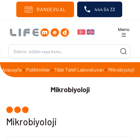
RANDEVU AL
444 54 33
Menü
Anasayfa
Poliklinikler
Tıbbi Tahlil Laboratuvarı
Mikrobiyoloji
»
»
»
Mikrobiyoloji
Mikrobiyoloji