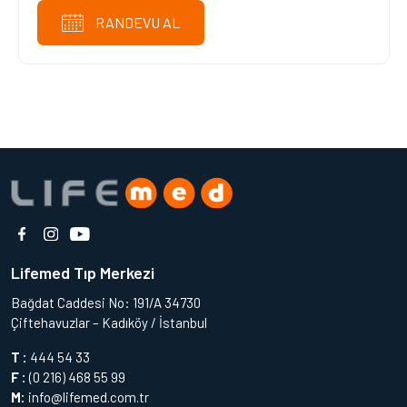
RANDEVU AL
Lifemed Tıp Merkezi
Bağdat Caddesi No: 191/A 34730
Çiftehavuzlar – Kadıköy / İstanbul
T :
444 54 33
F :
(0 216) 468 55 99
M:
info@lifemed.com.tr