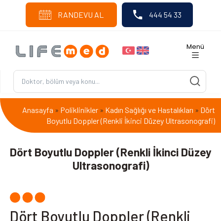
RANDEVU AL
444 54 33
Menü
Anasayfa
Poliklinikler
Kadın Sağlığı ve Hastalıkları
Dört
»
»
»
Boyutlu Doppler (Renkli İkinci Düzey Ultrasonografi)
Dört Boyutlu Doppler (Renkli İkinci Düzey
Ultrasonografi)
Dört Boyutlu Doppler (Renkli