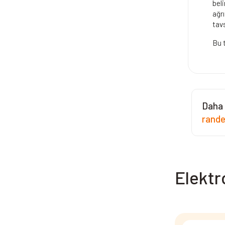
beli
ağrı
tav
Bu t
Daha 
rand
Elektr