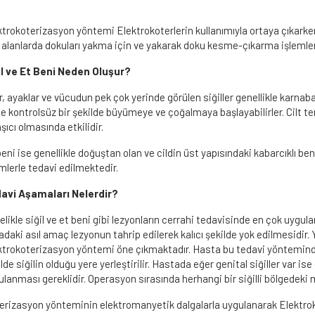
ktrokoterizasyon yöntemi Elektrokoterlerin kullanımıyla ortaya çıkarken
i alanlarda dokuları yakma için ve yakarak doku kesme-çıkarma işlemler
il ve Et Beni Neden Oluşur?
r, ayaklar ve vücudun pek çok yerinde görülen siğiller genellikle karna
de kontrolsüz bir şekilde büyümeye ve çoğalmaya başlayabilirler. Cilt tem
şıcı olmasında etkilidir.
eni ise genellikle doğuştan olan ve cildin üst yapısındaki kabarcıklı ben ç
mlerle tedavi edilmektedir.
avi Aşamaları Nelerdir?
elikle siğil ve et beni gibi lezyonların cerrahi tedavisinde en çok uyg
adaki asıl amaç lezyonun tahrip edilerek kalıcı şekilde yok edilmesidir
ktrokoterizasyon yöntemi öne çıkmaktadır. Hasta bu tedavi yönteminde
lde siğilin olduğu yere yerleştirilir. Hastada eğer genital siğiller var ise
lanması gereklidir. Operasyon sırasında herhangi bir siğilli bölgedeki 
erizasyon yönteminin elektromanyetik dalgalarla uygulanarak Elektroko