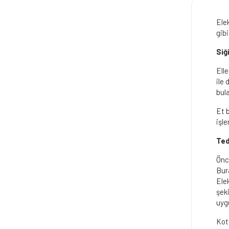
Ele
gib
Siğ
Elle
ile 
bula
Et b
işle
Ted
Önc
Bur
Ele
şeki
uygu
Kot