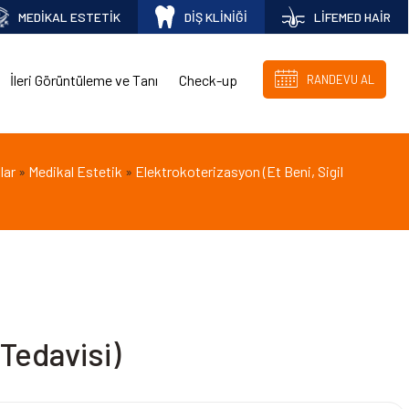
MEDİKAL ESTETİK
DİŞ KLİNİĞİ
LİFEMED HAİR
İleri Görüntüleme ve Tanı
Check-up
RANDEVU AL
lar
Medikal Estetik
Elektrokoterizasyon (Et Beni, Sigil
»
»
 Tedavisi)