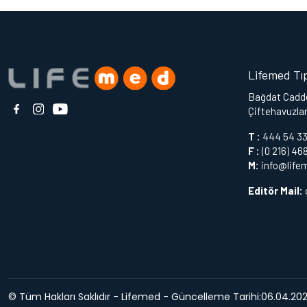
Lifemed Tı
Bağdat Cadde
Çiftehavuzlar
T :
444 54 3
F :
(0 216) 46
M:
info@life
Editör Mail:
© Tüm Hakları Saklıdır - Lifemed - Güncelleme Tarihi:06.04.2