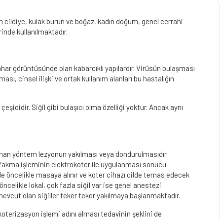
 cildiye, kulak burun ve boğaz, kadın doğum, genel cerrahi
inde kullanılmaktadır.
bahar görüntüsünde olan kabarcıklı yapılardır. Virüsün bulaşması
ası, cinsel ilişki ve ortak kullanım alanları bu hastalığın
eşididir. Siğil gibi bulaşıcı olma özelliği yoktur. Ancak aynı
ulanan yöntem lezyonun yakılması veya dondurulmasıdır.
. Yakma işleminin elektrokoter ile uygulanması sonucu
 öncelikle masaya alınır ve koter cihazı cilde temas edecek
 öncelikle lokal, çok fazla siğil var ise genel anestezi
mevcut olan siğiller teker teker yakılmaya başlanmaktadır.
terizasyon işlemi adını alması tedavinin şeklini de