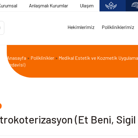
Kurumsal
Anlaşmalı Kurumlar
Ulaşım
Hekimlerimiz
Polikliniklerimiz
Anasayfa
Poliklinikler
Medikal Estetik ve Kozmetik Uygulama
»
»
Tedavisi)
trokoterizasyon (Et Beni, Sigil