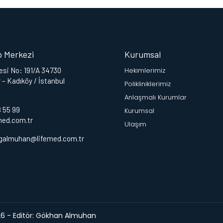
p Merkezi
Kurumsal
si No: 191/A 34730
Hekimlerimiz
 – Kadıköy / İstanbul
Polikliniklerimiz
Anlaşmalı Kurumlar
3
8 55 99
Kurumsal
med.com.tr
Ulaşım
galmuhan@lifemed.com.tr
026 - Editör: Gökhan Almuhan