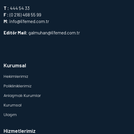
T :
444 54 33
F :
(0 216) 468 55 99
M:
info@lifemed.com.tr
Editör Mail:
galmuhan@lifemed.com.tr
Kurumsal
Hekimlerimiz
Polikliniklerimiz
Anlaşmalı Kurumlar
Kurumsal
Ulaşım
Hizmetlerimiz