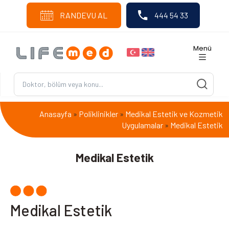
RANDEVU AL
444 54 33
Menü
Anasayfa
Poliklinikler
Medikal Estetik ve Kozmetik
»
»
Uygulamalar
Medikal Estetik
»
Medikal Estetik
Medikal Estetik