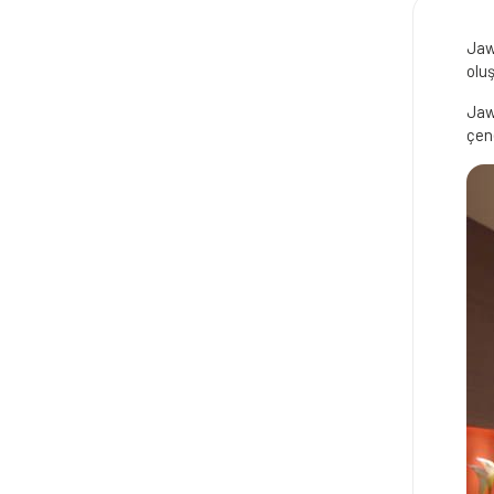
Jaw
oluş
Jaw
çen