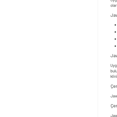
olar
Jaw
Jaw
Uygu
bul
klin
Çen
Jaw
Çen
Jaw