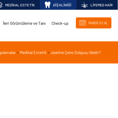
MEDİKAL ESTETİK
DİŞ KLİNİĞİ
LİFEMED HAİR
İleri Görüntüleme ve Tanı
Check-up
RANDEVU AL
gulamalar
Medikal Estetik
Jawline Çene Dolgusu Nedir?
»
»