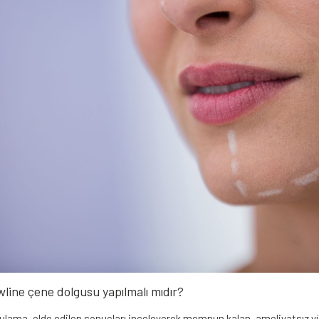
line çene dolgusu yapılmalı mıdır?
ulama, elde edilen sonuçları inceleyerek memnun kalan, ameliyatsız yüz