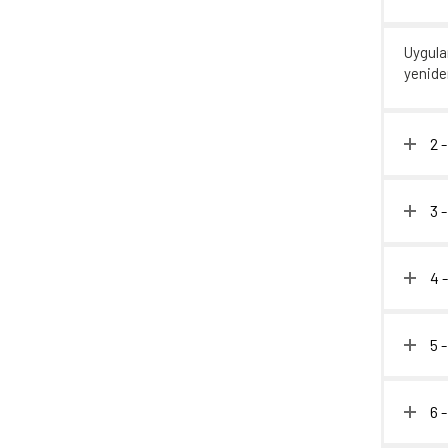
Uygula
yeniden
2 
3 
4 
5 
6 