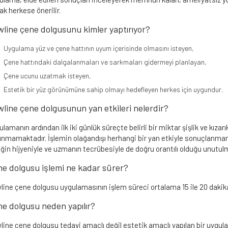
ak herkese önerilir.
line çene dolgusunu kimler yaptırıyor?
Uygulama yüz ve çene hattının uyum içerisinde olmasını isteyen,
Çene hattındaki dalgalanmaları ve sarkmaları gidermeyi planlayan,
Çene ucunu uzatmak isteyen,
Estetik bir yüz görünümüne sahip olmayı hedefleyen herkes için uygundur.
line çene dolgusunun yan etkileri nelerdir?
lamanın ardından ilk iki günlük süreçte belirli bir miktar şişlik ve kızarık
unmamaktadır. İşlemin olağandışı herhangi bir yan etkiyle sonuçlanma
iğin hijyeniyle ve uzmanın tecrübesiyle de doğru orantılı olduğu unutul
e dolgusu işlemi ne kadar sürer?
line çene dolgusu uygulamasının işlem süreci ortalama 15 ile 20 dakik
e dolgusu neden yapılır?
line çene dolgusu tedavi amaçlı değil estetik amaçlı yapılan bir uygul