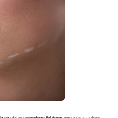
 estetiği operasyonlarına ilgi duyan, çene dolgusu ihtiyacı