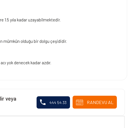
re 1.5 yıla kadar uzayabilmektedir.
n mümkün olduğu bir dolgu çeşididir.
 acı yok denecek kadar azdır.
lir veya
RANDEVU AL
444 54 33