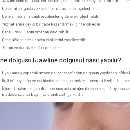
Jawline çene dolgusu, cerrahi bir işlem olmadan çeneye zarif bir görünüm k
Çene hattını güçlü ve keskin bir duruş ile belirginleştirilir.
Çene simetrisine bağlı problemleri gidererek iyileştirebilir.
Yüz hatlarına çekici bir ifade kazandırmak için tercih edilir.
Çene kırışıklıklarını ortadan kaldırabilir.
Çene bölgesindeki hacim eksiklerini engelleyebilir.
Burun ve dudak çıkılığını dengeler.
ne dolgusu (Jawline dolgusu) nasıl yapılır?
Uygulamayı yapacak uzman doktor tarafından dolgunun yapılacağı bölge beli
İlgili bölgeye ağrı ve acı hissini minimize etmek için anestezi özellikli bir kre
İşleme başlamak için cilt altına ince uçlu bir iğne ile çene çizgisi boyunca
maddesi çapraz bağlı hyalüronik asit içeriklidir)