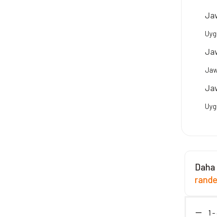
Jaw
Uygu
Jaw
Jaw
Jaw
Uyg
Daha 
rand
1 