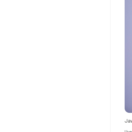
Jaw
Uyg