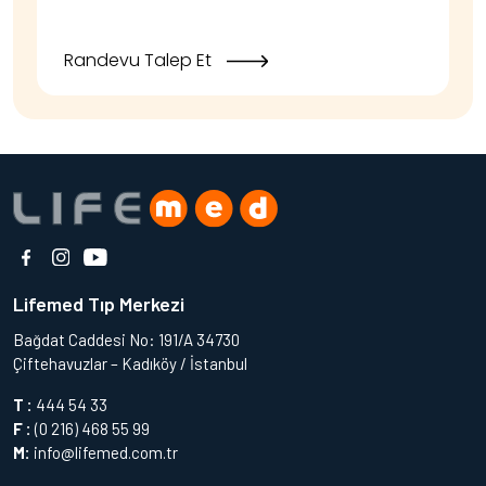
Randevu Talep Et
Lifemed Tıp Merkezi
Bağdat Caddesi No: 191/A 34730
Çiftehavuzlar – Kadıköy / İstanbul
T :
444 54 33
F :
(0 216) 468 55 99
M:
info@lifemed.com.tr