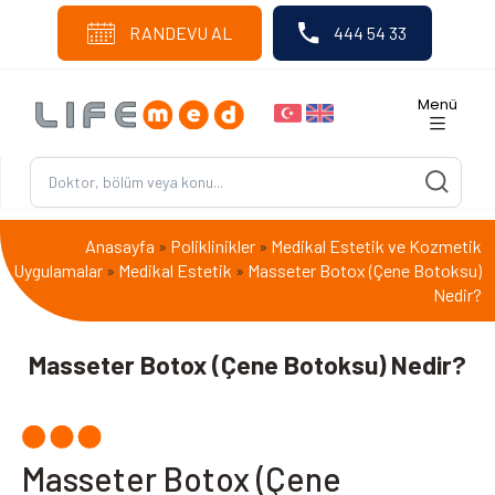
RANDEVU AL
444 54 33
Menü
Anasayfa
Poliklinikler
Medikal Estetik ve Kozmetik
»
»
Uygulamalar
Medikal Estetik
Masseter Botox (Çene Botoksu)
»
»
Nedir?
Masseter Botox (Çene Botoksu) Nedir?
Masseter Botox (Çene