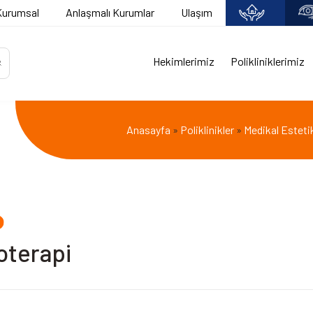
Kurumsal
Anlaşmalı Kurumlar
Ulaşım
Hekimlerimiz
Polikliniklerimiz
Anasayfa
Poliklinikler
Medikal Esteti
»
»
oterapi