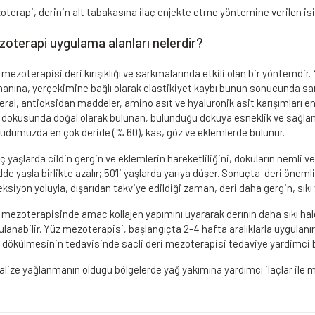
oterapi, derinin alt tabakasına ilaç enjekte etme yöntemine verilen i
oterapi uygulama alanları nelerdir?
mezoterapisi deri kırışıklığı ve sarkmalarında etkili olan bir yöntemdir.
anına, yerçekimine bağlı olarak elastikiyet kaybı bunun sonucunda sark
ral, antioksidan maddeler, amino asıt ve hyaluronik asit karışımları en
 dokusunda doğal olarak bulunan, bulunduğu dokuya esneklik ve sağlam
udumuzda en çok deride (% 60), kas, göz ve eklemlerde bulunur.
 yaşlarda cildin gergin ve eklemlerin hareketliliğini, dokuların nemli ve
e yaşla birlikte azalır; 50’li yaşlarda yarıya düşer. Sonuçta deri öneml
ksiyon yoluyla, dışarıdan takviye edildiği zaman, deri daha gergin, sıkı v
 mezoterapisinde amac kollajen yapımını uyararak derının daha sıkı hale
lanabilir. Yüz mezoterapisi, başlangıçta 2-4 hafta aralıklarla uygulanır
 dökülmesinin tedavisinde sacli deri mezoterapisi tedaviye yardimci b
alize yağlanmanın oldugu bölgelerde yağ yakımına yardımcı ilaçlar ile 