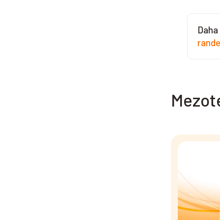
Daha 
rand
Mezote