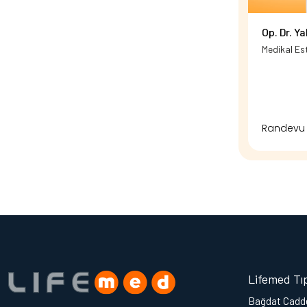
Op. Dr. Y
Medikal Es
Randevu 
Lifemed Tı
Bağdat Cadde