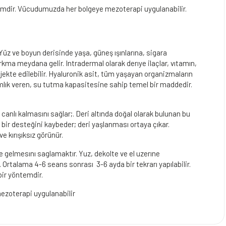
simdir. Vücudumuzda her bolgeye mezoterapi uygulanabilir.
 Yüz ve boyun derisinde yaşa, güneş ışınlarına, sigara
ma meydana gelir. Intradermal olarak derıye ilaçlar, vıtamın,
jekte edilebilir. Hyaluronik asit, tüm yaşayan organizmaların
lık veren, su tutma kapasitesine sahip temel bir maddedir.
 canlı kalmasını sağlar;. Deri altında doğal olarak bulunan bu
i bir desteğini kaybeder; deri yaşlanması ortaya çıkar.
e kırışıksız görünür.
 gelmesını saglamaktır. Yuz, dekolte ve el uzerıne
. Ortalama 4-6 seans sonrası 3-6 ayda bir tekrarı yapılabilir.
ir yöntemdir.
mezoterapi uygulanabilir