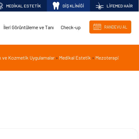
MEDİKAL ESTETİK
DİŞ KLİNİĞİ
LİFEMED HAİR
İleri Görüntüleme ve Tanı
Check-up
RANDEVU AL
k ve Kozmetik Uygulamalar
Medikal Estetik
Mezoterapi
»
»