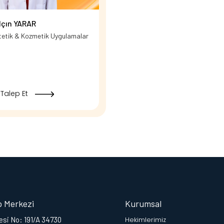
alçın YARAR
tetik & Kozmetik Uygulamalar
Talep Et
p Merkezi
Kurumsal
si No: 191/A 34730
Hekimlerimiz