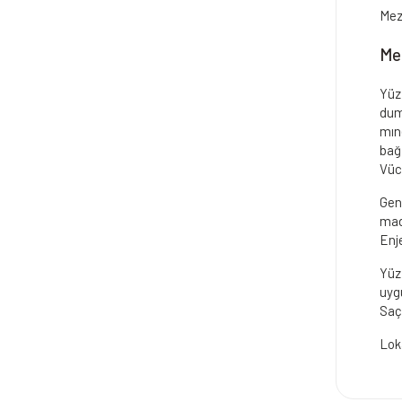
Mez
Mez
Yüz 
dum
mıne
bağ
Vüc
Genç
madd
Enje
Yüz
uygu
Saç
Lok